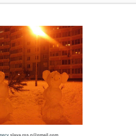
дресу
slava.ros.n@gmail.com