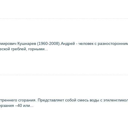
мирович Кушнарев (1960-2008).Андрей - человек с разносторонни
ской греблей, горными...
реннего сгорания. Представляет собой смесь воды с этиленглико
рзания –40 или...