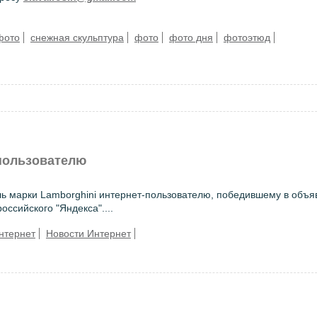
фото
снежная скульптура
фото
фото дня
фотоэтюд
 пользователю
ль марки Lamborghini интернет-пользователю, победившему в объ
ссийского "Яндекса"....
нтернет
Новости Интернет