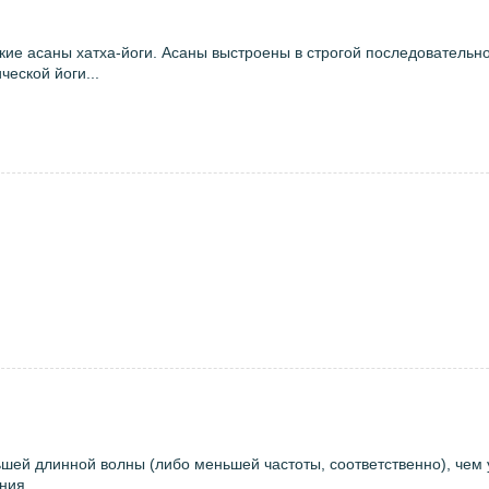
ие асаны хатха-йоги. Асаны выстроены в строгой последовательно
еской йоги...
шей длинной волны (либо меньшей частоты, соответственно), чем 
ия....