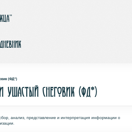
ржца”
-дневник
овик (ФД*)
 и ушастый снеговик (ФД*)
, сбор, анализ, представление и интерпретация информации о
изации.