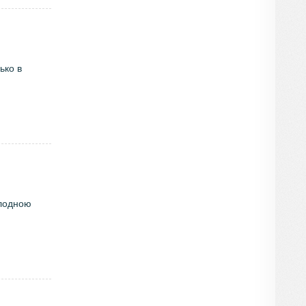
ько в
олодною