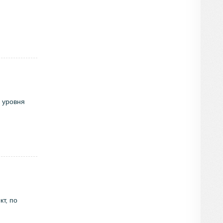
, уровня
т, по