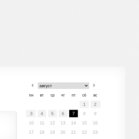
пн
вт
ср
чт
пт
сб
вс
1
2
3
4
5
6
7
8
9
10
11
12
13
14
15
16
17
18
19
20
21
22
23