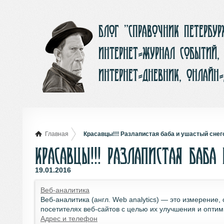
Блог ”Справочник Петербу
интернет-журнал событий,
интернет-дневник, онлайн
Главная
Красавцы!!! Разлапистая баба и ушастый снег
Красавцы!!! Разлапистая баба
19.01.2016
Веб-аналитика
Веб-аналитика (англ. Web analytics) — это измерение
посетителях веб-сайтов с целью их улучшения и оптим
Адрес и телефон