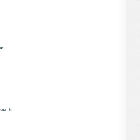
ми
лем. В