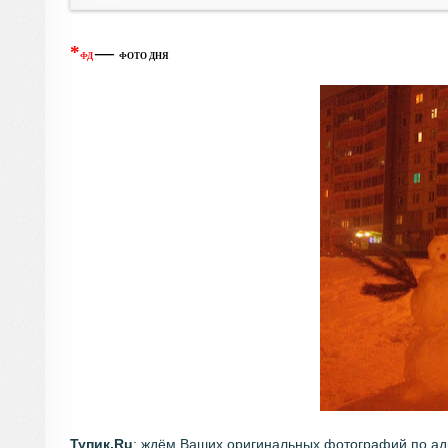
*
—
ФД
ФОТО ДНЯ
Тупик.Ru
:
ждём Ваших оригинальных фотографий по а