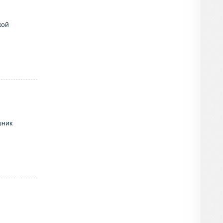
кой
шник