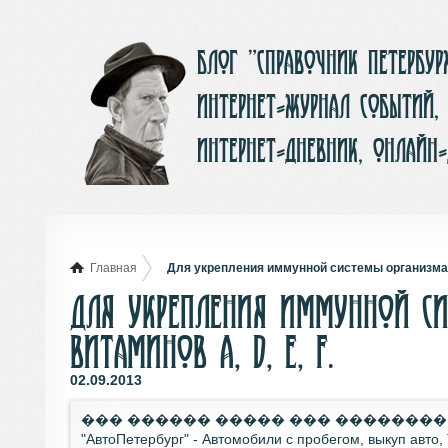
Блог ”Справочник Петербу
интернет-журнал событий,
интернет-дневник, онлайн
Главная
Для укрепления иммунной системы организма, 
Для укрепления иммунной си
витаминов A, D, E, F.
02.09.2013
��� ������ ����� ��� �������
"АвтоПетербург" - Автомобили с пробегом, выкуп авто, 