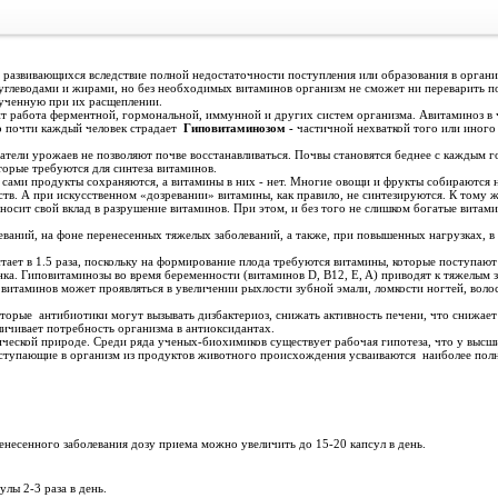
, развивающихся вследствие полной недостаточности поступления или образования в орган
 углеводами и жирами, но без необходимых витаминов организм не сможет ни переварить 
олученную при их расщеплении.
сит работа ферментной, гормональной, иммунной и других систем организма. Авитаминоз в
о почти каждый человек страдает
Гиповитаминозом -
частичной нехваткой того или иного
затели урожаев не позволяют почве восстанавливаться. Почвы становятся беднее с каждым г
торые требуются для синтеза витаминов.
 сами продукты сохраняются, а витамины в них - нет. Многие овощи и фрукты собираются 
еств. А при искусственном «дозревании» витамины, как правило, не синтезируются. К тому 
вносит свой вклад в разрушение витаминов. При этом, и без того не слишком богатые вита
леваний, на фоне перенесенных тяжелых заболеваний, а также, при повышенных нагрузках, в
ает в 1.5 раза, поскольку на формирование плода требуются витамины, которые поступают
енка. Гиповитаминозы во время беременности (витаминов D, B12, E, A) приводят к тяжелым 
витаминов может проявляться в увеличении рыхлости зубной эмали, ломкости ногтей, вол
оторые антибиотики могут вызывать дизбактериоз, снижать активность печени, что снижает
личивает потребность организма в антиоксидантах.
ческой природе. Среди ряда ученых-биохимиков существует рабочая гипотеза, что у выс
оступающие в организм из продуктов животного происхождения усваиваются наиболее полн
енесенного заболевания дозу приема можно увеличить до 15-20 капсул в день.
сулы 2-3 раза в день.