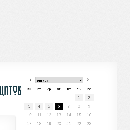
ицитов
пн
вт
ср
чт
пт
сб
вс
1
2
3
4
5
6
7
8
9
10
11
12
13
14
15
16
17
18
19
20
21
22
23