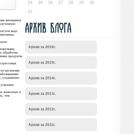
24
25
26
27
28
29
30
31
изме витаминов
Архив блога
полученную
 чистом виде
 витамина.
одом.
Архив за 2016г.
незрелыми,
же обработка
минами продукты
Архив за 2015г.
 стрессовых
 из организма
заболеваниям
ос, ухудшению
Архив за 2014г.
 усвоение
ших животных и
Архив за 2013г.
о, чем
Архив за 2012г.
Архив за 2011г.