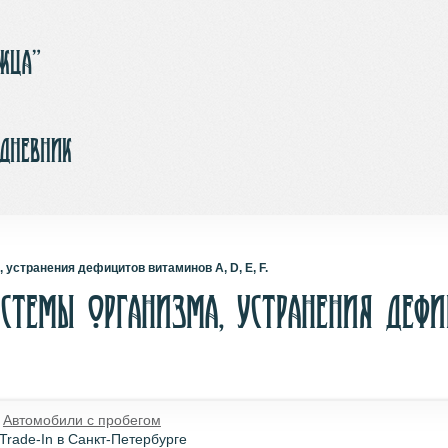
ржца”
-дневник
устранения дефицитов витаминов A, D, E, F.
стемы организма, устранения деф
�
Автомобили с пробегом
Trade-In в Санкт-Петербурге