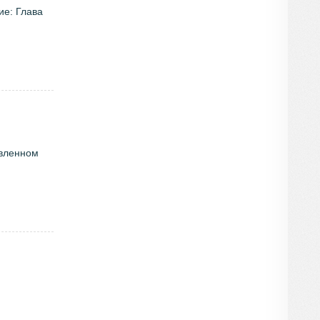
ие: Глава
явленном