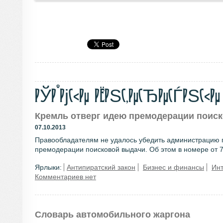
РЎР°РјС‹Рµ РёРЅС‚РµСЂРµСЃРЅС‹Рµ Р
Кремль отверг идею премодерации поис
07.10.2013
Правообладателям не удалось убедить администрацию п
премодерации поисковой выдачи. Об этом в номере от 7 
Ярлыки:
Антипиратский закон
Бизнес и финансы
Ин
Комментариев нет
Словарь автомобильного жаргона