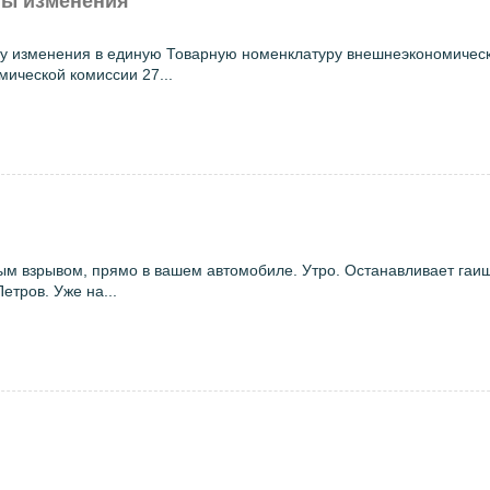
ны изменения
илу изменения в единую Товарную номенклатуру внешнеэкономичес
ической комиссии 27...
ым взрывом, прямо в вашем автомобиле. Утро. Останавливает гаи
етров. Уже на...