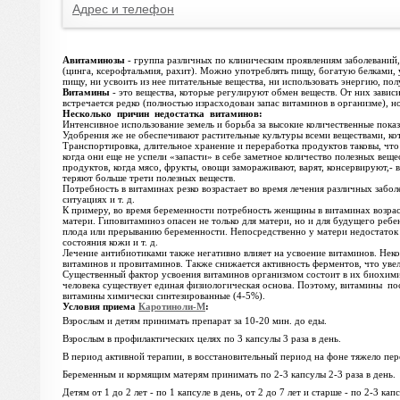
Адрес и телефон
Авитаминозы
- группа различных по клиническим проявлениям заболеваний
(цинга, ксерофтальмия, рахит). Можно употреблять пищу, богатую белками,
пищу, ни усвоить из нее питательные вещества, ни использовать энергию, п
Витамины
- это вещества, которые регулируют обмен веществ. От них зави
встречается редко (полностью израсходован запас витаминов в организме), н
Несколько причин недостатка витаминов:
Интенсивное использование земель и борьба за высокие количественные пока
Удобрения же не обеспечивают растительные культуры всеми веществами, ко
Транспортировка, длительное хранение и переработка продуктов таковы, что
когда они еще не успели «запасти» в себе заметное количество полезных вещ
продуктов, когда мясо, фрукты, овощи замораживают, варят, консервируют,- 
теряют больше трети полезных веществ.
Потребность в витаминах резко возрастает во время лечения различных забо
ситуациях и т. д.
К примеру, во время беременности потребность женщины в витаминах возраст
матери. Гиповитаминоз опасен не только для матери, но и для будущего реб
плода или прерыванию беременности. Непосредственно у матери недостаток 
состояния кожи и т. д.
Лечение антибиотиками также негативно влияет на усвоение витаминов. Нек
витаминов и провитаминов. Также снижается активность ферментов, что уве
Существенный фактор усвоения витаминов организмом состоит в их биохими
человека существует единая физиологическая основа. Поэтому, витамины п
витамины химически синтезированные (4-5%).
Условия приема
Каротиноли-М
:
Взрослым и детям принимать препарат за 10-20 мин. до еды.
Взрослым в профилактических целях по 3 капсулы 3 раза в день.
В период активной терапии, в восстановительный период на фоне тяжело пер
Беременным и кормящим матерям принимать по 2-3 капсулы 2-3 раза в день.
Детям от 1 до 2 лет - по 1 капсуле в день, от 2 до 7 лет и старше - по 2-3 кап