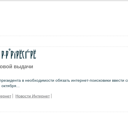
·Р°РїРёСЃРё
ковой выдачи
резидента в необходимости обязать интернет-поисковики ввести 
октября...
тернет
Новости Интернет