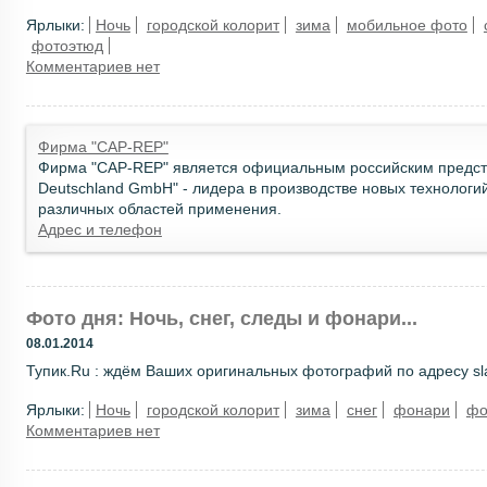
Ярлыки:
Ночь
городской колорит
зима
мобильное фото
фотоэтюд
Комментариев нет
Фирма "CAP-REP"
Фирма "CAP-REP" является официальным российским предст
Deutschland GmbH" - лидера в производстве новых технологи
различных областей применения.
Адрес и телефон
Фото дня: Ночь, снег, следы и фонари...
08.01.2014
Тупик.Ru : ждём Ваших оригинальных фотографий по адресу sla
Ярлыки:
Ночь
городской колорит
зима
снег
фонари
фо
Комментариев нет