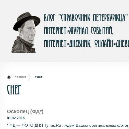
Блог ”Справочник Петербуржца”
интернет-журнал событий,
интернет-дневник, онлайн-днев
Главная
снег
снег
Осколец (ФД*)
01.02.2016
* ФД — ФОТО ДНЯ Тупик.Ru : ждём Ваших оригинальных фотогра