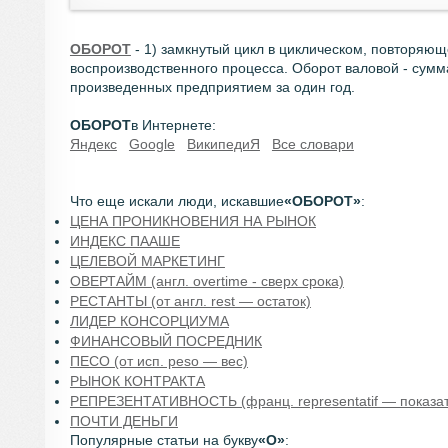
ОБОРОТ
- 1) замкнутый цикл в циклическом, повторяющ
воспроизводственного процесса. Оборот валовой - сумм
произведенных предприятием за один год.
ОБОРОТ
в Интернете
:
Яндекс
Google
ВикипедиЯ
Все словари
Что еще искали люди, искавшие
«ОБОРОТ»
:
ЦЕНА ПРОНИКНОВЕНИЯ НА РЫНОК
ИНДЕКС ПААШЕ
ЦЕЛЕВОЙ МАРКЕТИНГ
ОВЕРТАЙМ (англ. overtime - сверх срока)
РЕСТАНТЫ (от англ. rest — остаток)
ЛИДЕР КОНСОРЦИУМА
ФИНАНСОВЫЙ ПОСРЕДНИК
ПЕСО (от исп. peso — вес)
РЫНОК КОНТРАКТА
РЕПРЕЗЕНТАТИВНОСТЬ (франц. representatif — показа
ПОЧТИ ДЕНЬГИ
Популярные статьи на букву
«О»
: