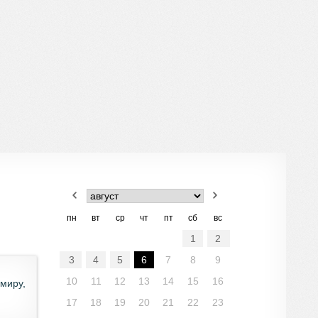
пн
вт
ср
чт
пт
сб
вс
1
2
3
4
5
6
7
8
9
10
11
12
13
14
15
16
миру,
17
18
19
20
21
22
23