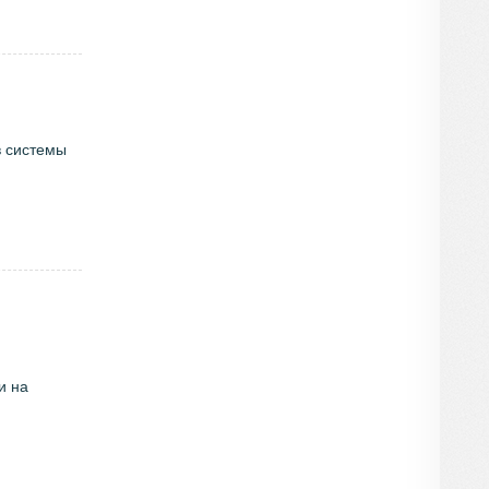
 системы
и на