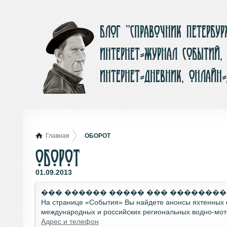
Блог ”Справочник Петербу
интернет-журнал событий,
интернет-дневник, онлайн
Главная
ОБОРОТ
ОБОРОТ
01.09.2013
��� ������ ����� ��� �������
На странице «События» Вы найдете анонсы яхтенных ф
международных и российских региональных водно-мот
Адрес и телефон