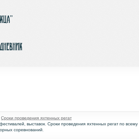
ржца”
-дневник
�
Сроки проведения яхтенных регат
естивалей, выставок. Сроки проведения яхтенных регат по всему 
орных соревнований.