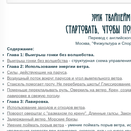
Эрик Твайнейм
СТАРТОВАТЬ, ЧТОБЫ ПО
Перевод с английског
Москва, "Физкультура и Спор
Содержание:
Глава 1: Выигрыш гонки без волшебства.
Выигрыш гонки без волшебства
- структурная схема управления
Глава 2: Использование энергии ветра.
Силы, действующие на паруса
.
Воздушный поток вокруг парусов и угол вымпельного ветра
.
Стаксель помогает гроту. Не перебирать шкоты! Глиссирование
Поменьше перекладывать руль. Оверкиль на ветер. Крен, созд
лавировке в свежую погоду
.
Глава 3: Лавировка.
Использование заходов и отходов ветра
.
Поворот оверштаг с "размахом по крену". Длинные галсы. Зак
Задержанный ветер. Морские бризы
.
Умение поймать порыв ветра
- умение поймать порыв ветра, и
увеличения скорости при лавировке, скорость яхты на курсе кр