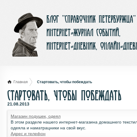
Блог ”Справочник Петербуржца”
интернет-журнал событий,
интернет-дневник, онлайн-днев
Главная
Стартовать, чтобы побеждать
Стартовать, чтобы побеждать
21.08.2013
Магазин подушек, одеял
В этом разделе нашего интернет-магазина домашнего тексти
одеяла и наматрацники на свой вкус.
Адрес и телефон