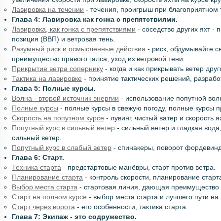
Лавировка на течении
- течения, проигрыш при благоприятном 
Глава 4: Лавировка как гонка с препятствиями.
Лавировка, как гонка с препятствиями
- соседство других яхт -
позиция (ВВП) и ветровая тень.
Разумный риск и осмысленные действия
- риск, обдумывайте с
преимущество правого галса, уход из ветровой тени.
Прикрытие ветра сопернику
- когда и как прикрывать ветер друг
Тактика на лавировке
- принятие тактических решений, разработ
Глава 5: Полные курсы.
Волна - второй источник энергии
- использование попутной вол
Полные курсы
- полные курсы в свежую погоду, полные курсы 
Скорость на попутном курсе
- лувинг, чистый ватер и скорость я
Попутный курс в сильный ветер
- сильный ветер и гладкая вода
сильный ветер.
Попутный курс в слабый ветер
- спинакеры, поворот фордевинд
Глава 6: Старт.
Техника старта
- предстартовые манёвры, старт против ветра.
Планирование старта
- контроль скорости, планирование старт
Выбор места старта
- стартовая линия, дающая преимущество 
Старт на полном курсе
- выбор места старта и лучшего пути на
Старт через ворота
- его особенности, тактика старта.
Глава 7: Экипаж - это содружество.