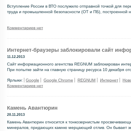
Вступление России в ВТО послужило отправной точкой для пер
труда и промышленной безопасности (ОТ и ПБ), построенной н
Комментариев нет
Интернет-браузеры заблокировали сайт инф
11.12.2013
Сайт информационного агентства REGNUM заблокирован интер
При попытке зайти на главную страницу ресурса 10 декабря от
Ярлыки:
Google
Google Chrome
REGNUM
Интернет
Нов
Комментариев нет
Камень Авантюрин
20.11.2013
Камень Авантюрин относится к тонкозернистым просвечивающ
минералов, придающих камню мерцающий отлив. Он бывает зе