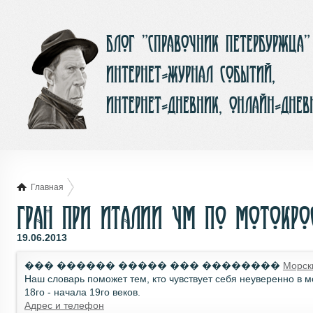
Блог ”Справочник Петербуржца”
интернет-журнал событий,
интернет-дневник, онлайн-днев
Главная
Гран При Италии ЧМ по Мотокрос
19.06.2013
��� ������ ����� ��� ��������
Морск
Наш словарь поможет тем, кто чувствует себя неуверенно в 
18го - начала 19го веков.
Адрес и телефон