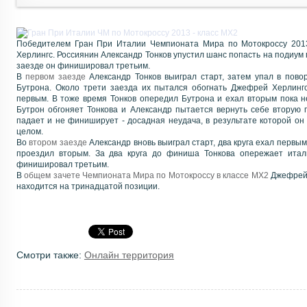
Победителем Гран При Италии Чемпионата Мира по Мотокроссу 2013
Херлингс. Россиянин Александр Тонков упустил шанс попасть на подиум 
заезде он финишировал третьим.
В
первом заезде
Александр Тонков выиграл старт, затем упал в пово
Бутрона. Около трети заезда их пытался обогнать Джефрей Херлинг
первым. В тоже время Тонков опередил Бутрона и ехал вторым пока н
Бутрон обгоняет Тонкова и Александр пытается вернуть себе вторую 
падает и не финиширует - досадная неудача, в результате которой он
целом.
Во
втором заезде
Александр вновь выиграл старт, два круга ехал первым
проездил вторым. За два круга до финиша Тонкова опережает итал
финишировал третьим.
В
общем зачете Чемпионата Мира по Мотокроссу в классе MX2
Джефрей 
находится на тринадцатой позиции.
Смотри также:
Онлайн территория