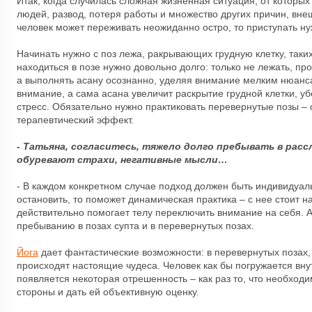
Итак, когда случилась сложная жизненная ситуация, от которых 
людей, развод, потеря работы и множество других причин, вне
человек может переживать неожиданно остро, то приступать нуж
Начинать нужно с поз лежа, ракрывающих грудную клетку, таки
находиться в позе нужно довольно долго: только не лежать, пр
а выполнять асану осознанно, уделяя внимание мелким нюанса
внимание, а сама асана увеличит раскрытие грудной клетки, у
стресс. Обязательно нужно практиковать перевернутые позы 
терапевтический эффект.
- Татьяна, согласитесь, тяжело долго пребывать в расс
обуревают страхи, негативные мысли…
- В каждом конкретном случае подход должен быть индивидуал
остановить, то поможет динамическая практика – с нее стоит н
действительно помогает телу переключить внимание на себя. А
пребыванию в позах супта и в перевернутых позах.
Йога
дает фантастические возможности: в перевернутых позах, 
происходят настоящие чудеса. Человек как бы погружается внут
появляется некоторая отрешенность – как раз то, что необходи
стороны и дать ей объективную оценку.