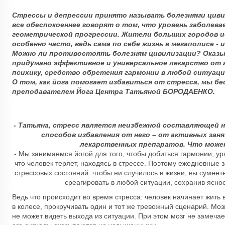
Стрессы и депрессии принято называть болезнями цивил
все обеспокоеннее говорят о том, что уровень заболев
геометрической прогрессии. Жители больших городов
особенно часто, ведь сама по себе жизнь в мегаполисе -
Можно ли противостоять болезням цивилизации? Оказы
придумано эффективное и универсальное лекарство от 
психику, средство обретения гармонии в любой ситуации
О том, как йога помогает избавиться от стресса, мы б
преподавателем Йога Центра Татьяной БОРОДАЕНКО.
- Татьяна, стресс является неизбежной составляющей 
способов избавления от него – от активных зан
лекарственных препаратов. Что може
- Мы занимаемся йогой для того, чтобы добиться гармонии, ур
что человек теряет, находясь в стрессе. Поэтому ежедневные
стрессовых состояний: чтобы ни случилось в жизни, вы сумеет
среагировать в любой ситуации, сохранив яснос
Ведь что происходит во время стресса: человек начинает жить 
в колесе, прокручивать один и тот же тревожный сценарий. Моз
не может видеть выхода из ситуации. При этом мозг не замечает