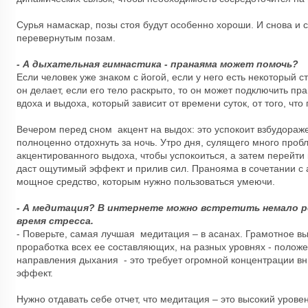
Сурья намаскар, позы стоя будут особенно хороши. И снова и
перевернутым позам.
- А дыхательная гимнастика - пранаяма может помочь?
Если человек уже знаком с йогой, если у него есть некоторый с
он делает, если его тело раскрыто, то он может подключить пр
вдоха и выдоха, который зависит от времени суток, от того, что
Вечером перед сном акцент на выдох: это успокоит взбудораже
полноценно отдохнуть за ночь. Утро дня, сулящего много пробле
акцентированного выдоха, чтобы успокоиться, а затем перейти
даст ощутимый эффект и прилив сил. Пранояма в сочетании с
мощное средство, которым нужно пользоваться умеючи.
- А медитация? В интернете можно встретить немало р
время стресса.
- Поверьте, самая лучшая медитация – в асанах. Грамотное в
проработка всех ее составляющих, на разных уровнях - положе
направления дыхания - это требует огромной концентрации в
эффект.
Нужно отдавать себе отчет, что медитация – это высокий уров