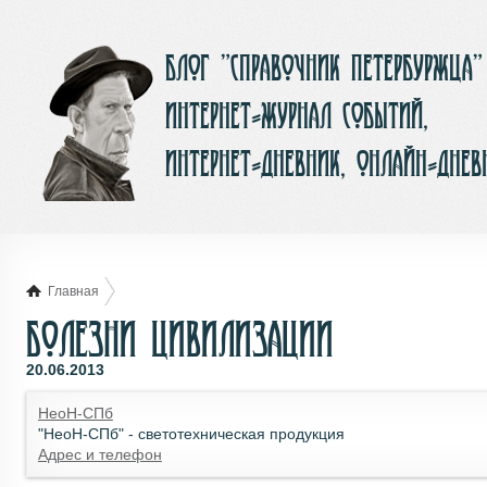
Блог ”Справочник Петербуржца”
интернет-журнал событий,
интернет-дневник, онлайн-днев
Главная
Болезни цивилизации
20.06.2013
НеоН-СПб
"НеоН-СПб" - светотехническая продукция
Адрес и телефон