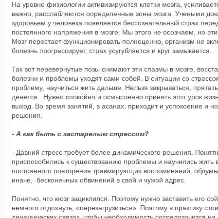
На уровне физиологии активизируются клетки мозга, усиливает
важно, расслабляются определенные зоны мозга. Учеными док
здоровьем у человека появляется бессознательный страх пере
постоянного напряжения в мозге. Мы этого не осознаем, но эти
Мозг перестает функционировать полноценно, организм не вк
болезнь прогрессирует, страх усугубляется и круг замыкается.
Так вот перевернутые позы снимают эти спазмы в мозге, восс
болезни и проблемы уходят сами собой. В ситуации со стрессо
проблему, научиться жить дальше. Нельзя закрываться, прятатьс
денется. Нужно спокойно и осмысленно принять этот урок жизн
выход. Во время занятий, в асанах, приходит и успокоение и н
решения.
- А как быть с застарелым стрессом?
- Давний стресс требует более динамического решения. Понятно
приспособились к существованию проблемы и научились жить 
постоянного повторения травмирующих воспоминаний, обдумыва
иначе, бесконечных обвинений в свой и чужой адрес.
Понятно, что мозг зациклился. Поэтому нужно заставить его со
немного отдохнуть, «перезагрузиться». Поэтому в практику сто
динамических связок, чтобы необходимость сосредоточится на