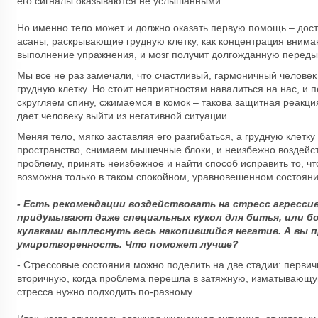
его сигналы оказываются не услышанными.
Но именно тело может и должно оказать первую помощь – дос
асаны, раскрывающие грудную клетку, как концентрация внима
выполнение упражнения, и мозг получит долгожданную переды
Мы все не раз замечали, что счастливый, гармоничный человек
грудную клетку. Но стоит неприятностям навалиться на нас, и
скругляем спину, сжимаемся в комок – такова защитная реакция
дает человеку выйти из негативной ситуации.
Меняя тело, мягко заставляя его разгибаться, а грудную клет
пространство, снимаем мышечные блоки, и неизбежно воздейст
проблему, принять неизбежное и найти способ исправить то, ч
возможна только в таком спокойном, уравновешенном состояни
- Есть рекомендации воздействовать на стресс агресси
придумывают даже специальных кукол для битья, или бо
кулаками выплеснуть весь накопившийся негатив. А вы 
умиротворенность. Что поможет лучше?
- Стрессовые состояния можно поделить на две стадии: первичн
вторичную, когда проблема перешла в затяжную, изматывающу
стресса нужно подходить по-разному.