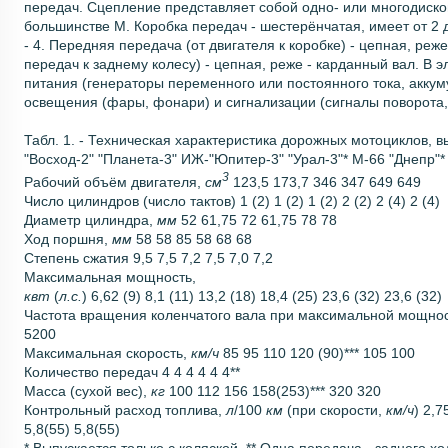
передач. Сцепление представляет собой одно- или многодиск
большинстве М. Коробка передач - шестерёнчатая, имеет от 2 
- 4. Передняя передача (от двигателя к коробке) - цепная, реж
передач к заднему колесу) - цепная, реже - карданный вал. В 
питания (генераторы переменного или постоянного тока, акку
освещения (фары, фонари) и сигнализации (сигналы поворота,
Табл. 1. - Техническая характеристика дорожных мотоциклов,
"Восход-2" "Планета-3" ИЖ-"Юпитер-3" "Урал-3"* М-66 "Днепр"*
3
Рабочий объём двигателя,
см
123,5 173,7 346 347 649 649
Число цилиндров (число тактов) 1 (2) 1 (2) 1 (2) 2 (2) 2 (4) 2 (4)
Диаметр цилиндра,
мм
52 61,75 72 61,75 78 78
Ход поршня,
мм
58 58 85 58 68 68
Степень сжатия 9,5 7,5 7,2 7,5 7,0 7,2
Максимальная мощность,
квт
(
л.
с.
) 6,62 (9) 8,1 (11) 13,2 (18) 18,4 (25) 23,6 (32) 23,6 (32)
Частота вращения коленчатого вала при максимальной мощно
5200
Максимальная скорость,
км/ч
85 95 110 120 (90)*** 105 100
Количество передач 4 4 4 4 4 4**
Масса (сухой вес),
кг
100 112 156 158(253)*** 320 320
Контрольный расход топлива,
л
/100
км
(при скорости,
км/ч
) 2,7
5,8(55) 5,8(55)
* Выпускается только с коляской. ** Одна передача - заднего хо