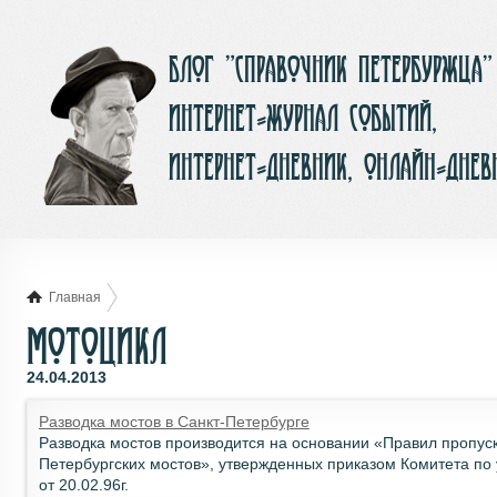
Блог ”Справочник Петербуржца”
интернет-журнал событий,
интернет-дневник, онлайн-днев
Главная
Мотоцикл
24.04.2013
Разводка мостов в Санкт-Петербурге
Разводка мостов производится на основании «Правил пропуск
Петербургских мостов», утвержденных приказом Комитета по
от 20.02.96г.