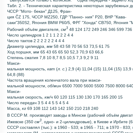
Табл. 2. - Техническая характеристика некоторых зарубежных 
ЧССР "Мото- бекан" Д125, Фран-
ция ČZ 175, ЧССР MZ250, ГДР "Панно- ния" P20, ВНР "Кава-
саки"350S2, Япония BMW P60/5, ФРГ "Хонда" CB750, Япония "
3
Рабочий объём двигателя,
см
48 124 172 249 246 346 599 736
Число цилиндров 1 2 1 1 2 2 2 4 4
Число тактов 2 2 2 2 2 2 4 4 4
Диаметр цилиндра,
мм
58 43 58 70 56 53 73,5 61 75
Ход поршня,
мм
65 43 65 65 50 52,3 70,9 63 66,6
Степень сжатия 7,8 10 8,7 8,5 10,5 7,3 9,2 9 11
Макси-
мальная мощность,
квт
(
л. с.
) 2,9 (4) 11,04 (15) 11,04 (15) 13,9
64,8 (88)
Частота вращения коленчатого вала при макси-
мальной мощности,
об/мин
6500 7000 5600 5500 7500 8000 64
Макси-
мальная скорость,
км/ч
60 120 115 130 130 170 165 200 15
Число передач 3 5 4 4 5 5 4 5 4
Масса,
кг
69 108 112 143 142 150 210 218 240
В СССР М. производят заводы в Минске (рабочий объём двига
3
Ижевске (350
см
, одно- и 2-цилиндровые), в Киеве и Ирбите (
СССР составлял (тыс.): в 1960 - 533; в 1965 - 711; в 1970 - 833;
мотосредств (М., мотороллеров и мотовелосипедов) СССР заним