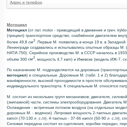
Адрес и телефон
Мотоцикл
Мотоцикл
(от лат. motor - приводящий в движение и греч. kýklos
(трицикл) транспортное средство, снабжённое двигателем вну
3
более 49,8
см
. Первые М. появились в конце 19 в. в Западной
Ленинграде создавались и испытывались опытные образцы М. (
НАТИ-750). Серийное производство М. в СССР началось в 1933
3
объём 300
см
, мощность 4,7
квт
) и Ижевске (модель ИЖ-7, сх
По назначению М. подразделяются на дорожные (транспортные
мотоцикл
) и специальные. Дорожные М. (табл. 1 и 2) благод
манёвренности, высокой проходимости и простоте обслуживани
индивидуального транспорта. К специальным М. относятся патру
М. состоит из нескольких групп механизмов: двигателя, силово
(экипажной) части, системы электрооборудования. Двигатель М.
Охлаждение - встречным потоком воздуха (на отдельных моде
дорожных М. - водяное). Литровая мощность 2-тактных двигате
квт/л
(70-130
л. с./л
), 4-тактных - 37-66
квт/л
(50-90
л. с./л
), с
Силовая передача состоит из сцепления, коробки передач, пер