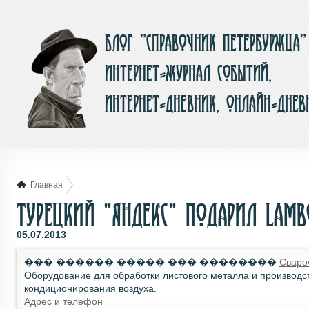
Блог ”Справочник Петербуржца”
интернет-журнал событий,
интернет-дневник, онлайн-днев
Главная
Турецкий "Яндекс" подарил Lamb
05.07.2013
��� ������ ����� ��� ��������
Сваро
Оборудование для обработки листового металла и производс
кондиционирования воздуха.
Адрес и телефон