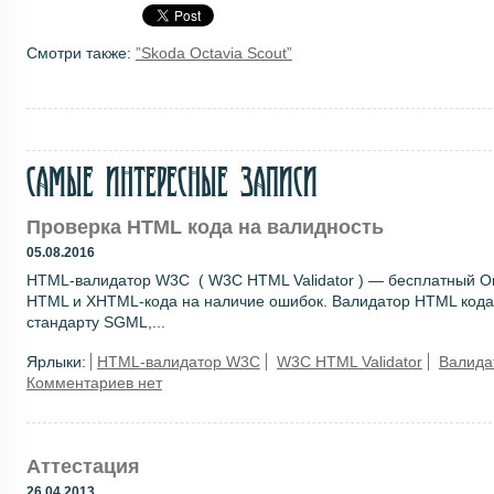
Смотри также:
”Skoda Octavia Scout”
Самые интересные записи
Проверка HTML кода на валидность
05.08.2016
HTML-валидатор W3C ( W3C HTML Validator ) — бесплатный On
HTML и XHTML-кода на наличие ошибок. Валидатор HTML кода 
стандарту SGML,...
Ярлыки:
HTML-валидатор W3C
W3C HTML Validator
Валида
Комментариев нет
Аттестация
26.04.2013