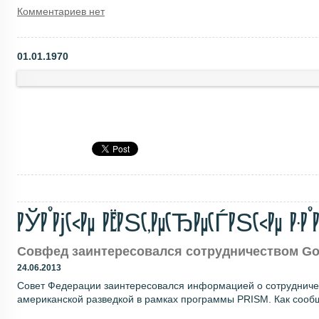
Комментариев нет
01.01.1970
РЎР°РјС‹Рµ РёРЅС‚РµСЂРµСЃРЅС‹Рµ Р·Р°Р
Совфед заинтересовался сотрудничеством Goo
24.06.2013
Совет Федерации заинтересовался информацией о сотрудничес
американской разведкой в рамках программы PRISM. Как сообща