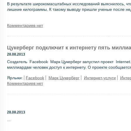
В результате широкомасштабных исследований выяснилось, что
лишние килограммы. К такому выводу пришли ученые после нед
Комментариев нет
Цукерберг подключит к интернету пять милли
28.08.2013
Создатель Facebook Марк Цукерберг запустил проект Internet.
миллиардам человек доступ к интернету. О проекте сообщается
Ярлыки:
Facebook
Марк Цукерберг
Интернет-услуги
Инте
Комментариев нет
28.08.2013
...