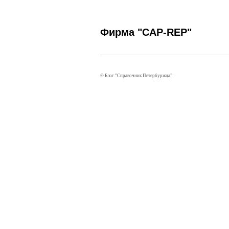
Фирма "CAP-REP"
©
Блог ”Справочник Петербуржца”