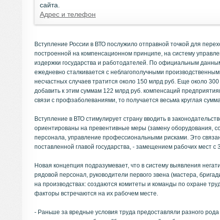
сайта.
Адрес и телефон
Вступление России в ВТО послужило отправной точкой для перех
построенной на компенсационном принципе, на систему управл
издержки государства и работодателей. По официальным данным
ежедневно сталкивается с неблагополучными производственным
несчастных случаев тратится около 150 млрд руб. Еще около 30
добавить к этим суммам 122 млрд руб. компенсаций предприяти
связи с профзаболеваниями, то получается весьма круглая сумма
Вступление в ВТО стимулирует страну вводить в законодательст
ориентированы на превентивные меры (замену оборудования, со
персонала, управление профессиональными рисками. Это связано
поставленной главой государства, - замещением рабочих мест с 3
Новая концепция подразумевает, что в систему выявления нега
рядовой персонал, руководители первого звена (мастера, брига
на производствах: создаются комитеты и команды по охране труд
факторы встречаются на их рабочем месте.
- Раньше за вредные условия труда предоставляли разного рода 