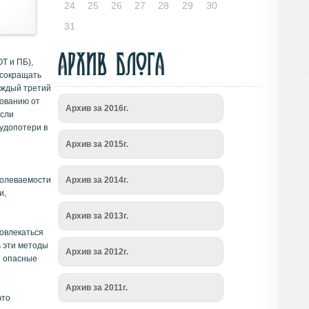
24
25
26
27
28
29
30
31
Архив блога
Т и ПБ),
 сокращать
аждый третий
ованию от
Архив за 2016г.
Если
удопотери в
Архив за 2015г.
болеваемости
Архив за 2014г.
и,
Архив за 2013г.
овлекаться
ь эти методы
Архив за 2012г.
е опасные
Архив за 2011г.
это