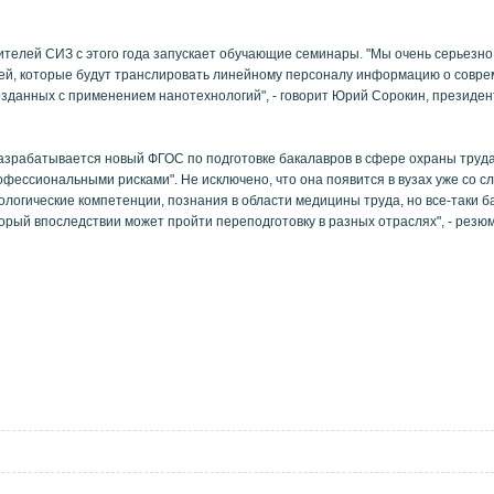
ителей СИЗ с этого года запускает обучающие семинары. "Мы очень серьезн
юдей, которые будут транслировать линейному персоналу информацию о совр
зданных с применением нанотехнологий", - говорит Юрий Сорокин, президен
 разрабатывается новый ФГОС по подготовке бакалавров в сфере охраны труд
офессиональными рисками". Не исключено, что она появится в вузах уже со 
нологические компетенции, познания в области медицины труда, но все-таки б
торый впоследствии может пройти переподготовку в разных отраслях", - резю