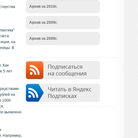
Архив за 2010г.
стерства
Архив за 2009г.
лактика"
счета
Архив за 2008г.
тиции, на
иницы. В
. Как
е 5 лет
средствами
ублей на
о 1000
ся,
ыло выявлено
а
л. Например,