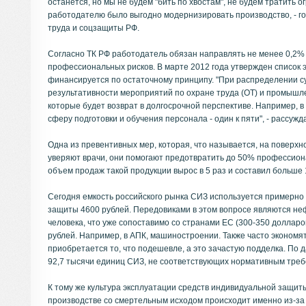
останется, но мы не будем "бить по хвостам", не будем тратить 
работодателю было выгодно модернизировать производство, - г
труда и соцзащиты РФ.
Согласно ТК РФ работодатель обязан направлять не менее 0,2%
профессиональных рисков. В марте 2012 года утвержден список эт
финансируется по остаточному принципу. "При распределении су
результативности мероприятий по охране труда (ОТ) и промышлен
которые будет возврат в долгосрочной перспективе. Например, в
сферу подготовки и обучения персонала - один к пяти", - рассу
Одна из превентивных мер, которая, что называется, на поверхн
уверяют врачи, они помогают предотвратить до 50% профессион
объем продаж такой продукции вырос в 5 раз и составил больше 1
Сегодня емкость российского рынка СИЗ используется примерно 
защиты 4600 рублей. Передовиками в этом вопросе являются неф
человека, что уже сопоставимо со странами ЕС (300-350 долларов
рублей. Например, в АПК, машиностроении. Также часто экономя
приобретается то, что подешевле, а это зачастую подделка. По 
92,7 тысячи единиц СИЗ, не соответствующих нормативным треб
К тому же культура эксплуатации средств индивидуальной защиты
производстве со смертельным исходом происходит именно из-за 