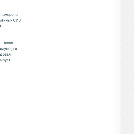
о намерены
еменных СИЗ,
т
а. Новая
следующего
азовая
мирует