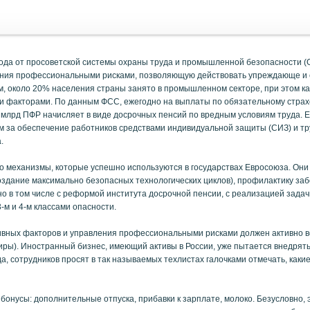
ода от просоветской системы охраны труда и промышленной безопасности (О
ения профессиональными рисками, позволяющую действовать упреждающе и
, около 20% населения страны занято в промышленном секторе, при этом к
и факторами. По данным ФСС, ежегодно на выплаты по обязательному страх
0 млрд ПФР начисляет в виде досрочных пенсий по вредным условиям труда. 
ям за обеспечение работников средствами индивидуальной защиты (СИЗ) и тр
.
во механизмы, которые успешно используются в государствах Евросоюза. Они
здание максимально безопасных технологических циклов), профилактику за
 в том числе с реформой института досрочной пенсии, с реализацией задач
-м и 4-м классами опасности.
тивных факторов и управления профессиональными рисками должен активно в
диры). Иностранный бизнес, имеющий активы в России, уже пытается внедрят
а, сотрудников просят в так называемых техлистах галочками отмечать, каки
бонусы: дополнительные отпуска, прибавки к зарплате, молоко. Безусловно, 