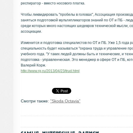
респиратор - вместо носового платка.
Чтобы ликвидировать "пробелы в головах", Ассоциация производ
заняться подготовкой мультипликаторов знаний по ОТ и ПБ - л
среди которых много настоящих шедевров технической мысли, со
ассоциации.
Изменится и подготовка специалистов по ОТ и ПБ. Уже 1,5 года
специальность будет называться "охрана труда и управление пр
учебного года. "У таких людей должны быть и технические, и тех
подготовка - управленческая. Это менеджер в сфере ОТ и ПБ, ко
Валерий Корж.
http://www.rg.ru/2013/04/23/trud.html
Смотри также:
”Skoda Octavia”