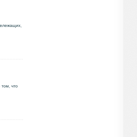
шележащих,
 том, что