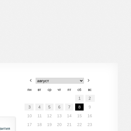
пн
вт
ср
чт
пт
сб
вс
1
2
3
4
5
6
7
8
9
10
11
12
13
14
15
16
17
18
19
20
21
22
23
вития