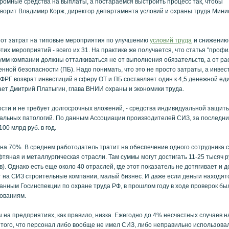
огромные средства на выплаты, а постараемся выстроить процесс так, чтобы
оворит Владимир Корж, директор департамента условий и охраны труда Мини
 от затрат на типовые мероприятия по улучшению
условий труда
и снижению
их мероприятий - всего их 31. На практике же получается, что статья "профи
мм компании должны отталкиваться не от выполнения обязательств, а от ра
ной безопасности (ПБ). Надо понимать, что это не просто затраты, а инвес
 ФРГ возврат инвестиций в сферу ОТ и ПБ составляет один к 4,5 денежной ед
ждает Дмитрий Платыгин, глава ВНИИ охраны и экономики труда.
ости и не требует долгосрочных вложений, - средства индивидуальной защиты
альных патологий. По данным Ассоциации производителей СИЗ, за последни
00 млрд руб. в год.
на 70%. В среднем работодатель тратит на обеспечение одного сотрудника 
тяная и металлургическая отрасли. Там суммы могут достигать 11-25 тысяч р
). Однако есть еще около 40 отраслей, где этот показатель не дотягивает и д
т на СИЗ строительные компании, малый бизнес. И даже если деньги находят
данным Госинспекции по охране труда РФ, в прошлом году в ходе проверок б
ованиям.
 на предприятиях, как правило, низка. Ежегодно до 4% несчастных случаев н
того, что персонал либо вообще не имел СИЗ, либо неправильно использова