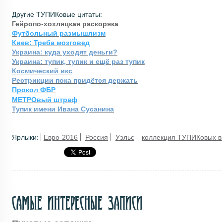
Другие ТУПИКовые цитаты:
Гейропо-хохляцкая раскоряка
Футбольный размышлизм
Киев: Треба мозговед
Украина: куда уходят деньги?
Украина: тупик, тупик и ещё раз тупик
Космический икс
Рестрикции пока придётся держать
Прокол ФБР
МЕТРОвый штраф
Тупик имени Ивана Сусанина
Ярлыки:
Евро-2016
Россия
Уэльс
коллекция ТУПИКовых в
Самые интересные записи