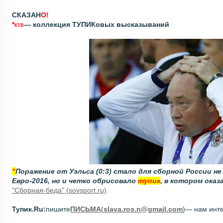
СКАЗАН
О!
*
— коллекция ТУПИКовых высказываний
КТВ
"
Поражение от Уэльса (0:3) стало для сборной России 
Евро-2016, но и четко обрисовало
тупик
, в котором ока
"Сборная-беда" (sovsport.ru)
Тупик.Ru:
п
ишите
ПИСЬМА
(
slava.ros.n@gmail.com
)
— нам инте