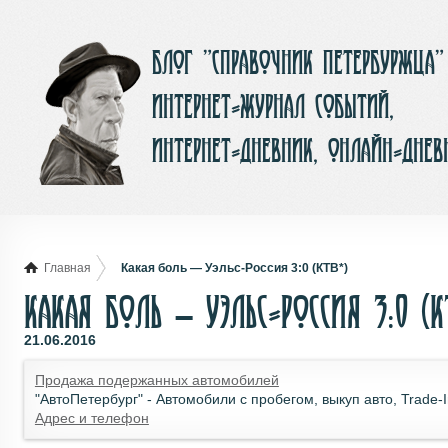
Блог ”Справочник Петербуржца”
интернет-журнал событий,
интернет-дневник, онлайн-днев
Главная
Какая боль — Уэльс-Россия 3:0 (КТВ*)
Какая боль — Уэльс-Россия 3:0 (К
21.06.2016
Продажа подержанных автомобилей
"АвтоПетербург" - Автомобили с пробегом, выкуп авто, Trade-
Адрес и телефон