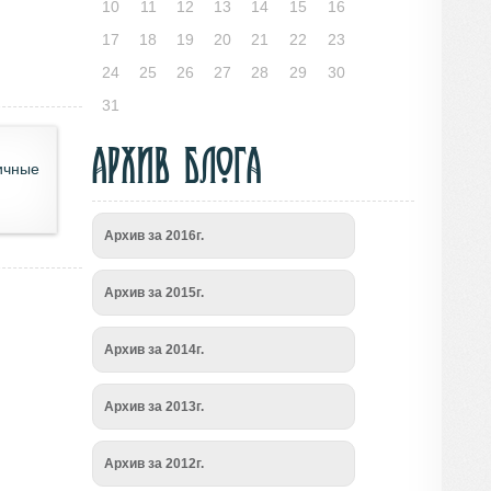
10
11
12
13
14
15
16
17
18
19
20
21
22
23
24
25
26
27
28
29
30
31
Архив блога
ичные
Архив за 2016г.
Архив за 2015г.
Архив за 2014г.
Архив за 2013г.
Архив за 2012г.