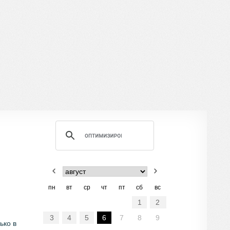
пн
вт
ср
чт
пт
сб
вс
1
2
3
4
5
6
7
8
9
ько в