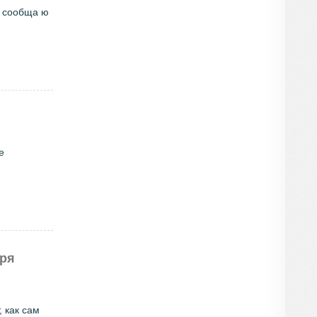
, сообща ю
е
аря
 как сам