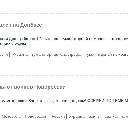
влен на Донбасс
ск и Донецк более 1,1 тыс. тонн гуманитарной помощи — это прод
 рис и крупы,...
ссия
Украина
гуманитарная катастрофа
гуманитарная помощ
ды от воинов Новороссии
— нам интересны Ваши отзывы, мнения, оценки! ССЫЛКИ ПО ТЕМЕ
Моторола
Новороссия
Россия
Украина
воины
светлая пам