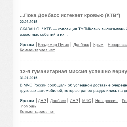
...Пока Донбасс истекает кровью (КТВ*)
22.03.2015
СКАЗАН О! * КТВ — коллекция ТУПИКовых высказываний 
известных событий и их...
Ярлыки:
Владимир Путин
Донбасс
Крым
Новоросс
Комментариев нет
12-я гуманитарная миссия успешно верн
31.01.2015
В МЧС России сообщили об успешной доставк е очередно
грузовых автомобилей, которые ранее разделились на дв
Ярлыки:
ДНР
Донбасс
ЛНР
МЧС
Новороссия
Ро
помощь
Комментариев нет