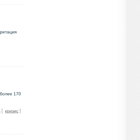
претация
 более 170
ь
кризис