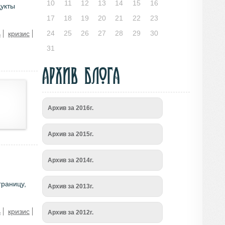
10
11
12
13
14
15
16
дукты
17
18
19
20
21
22
23
24
25
26
27
28
29
30
ь
кризис
31
Архив блога
Архив за 2016г.
Архив за 2015г.
Архив за 2014г.
границу,
Архив за 2013г.
ь
кризис
Архив за 2012г.