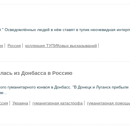
" Осведомлённых людей в нём ставят в тупик неочевидная интер
ия
Россия
коллекция ТУПИКовых высказываний
улась из Донбасса в Россию
го гуманитарного конвоя в Донбасс. "В Донецк и Луганск прибыли
е...
ссия
Украина
гуманитарная катастрофа
гуманитарная помощ