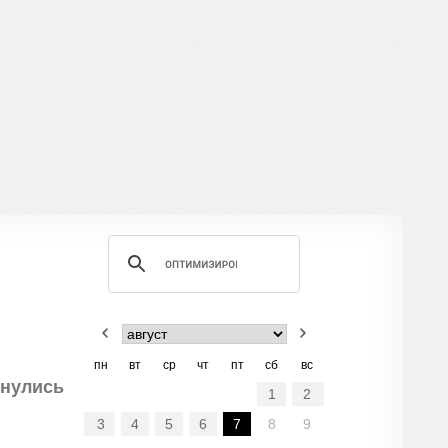
пн
вт
ср
чт
пт
сб
вс
рнулись
1
2
3
4
5
6
7
8
9