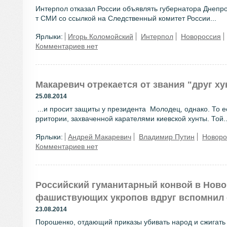
Интерпол отказал России объявлять губернатора Днепр
т СМИ со ссылкой на Следственный комитет России...
Ярлыки:
Игорь Коломойский
Интерпол
Новороссия
Комментариев нет
Макаревич отрекается от звания "друг хун
25.08.2014
...и просит защиты у президента Молодец, однако. То ес
рритории, захваченной карателями киевской хунты. Той..
Ярлыки:
Андрей Макаревич
Владимир Путин
Новоро
Комментариев нет
Российский гуманитарный конвой в Новор
фашиствующих укропов вдруг вспомнил 
23.08.2014
Порошенко, отдающий приказы убивать народ и сжигать 