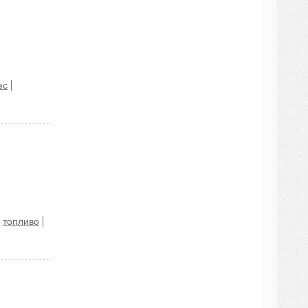
ес
топливо