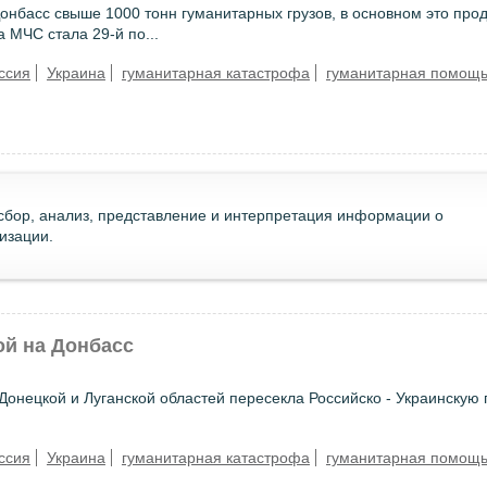
Донбасс свыше 1000 тонн гуманитарных грузов, в основном это про
 МЧС стала 29-й по...
ссия
Украина
гуманитарная катастрофа
гуманитарная помощ
, сбор, анализ, представление и интерпретация информации о
изации.
ой на Донбасс
нецкой и Луганской областей пересекла Российско - Украинскую 
ссия
Украина
гуманитарная катастрофа
гуманитарная помощ