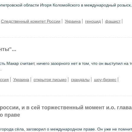
опетровской области Игоря Коломойского в международный розыск
Следственный комитет России
Украина
геноцид
фашист
ты"...
ть Макар считает, ничего зазорного нет в том, что он выступил на т
.
ссия
Украина
открытое письмо
скандалы
шоу-бизнес
оссии, и в сей торжественный момент и.о. глав
о праве
города сёла, заговорил о международном праве. Он уже не помнит,