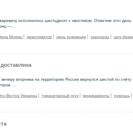
ревичу исполнилось шестьдесят с хвостиком. Отметим этот день
риц —...
нна Мориц
демотиватор
день рождения
скандалы
шоу-бизн
 доставлена
вечеру вторника на территорию России вернулся шестой по счёту
ром. ...
го-Восток Украины
гуманитарный груз
медикаменты
помощь
ста