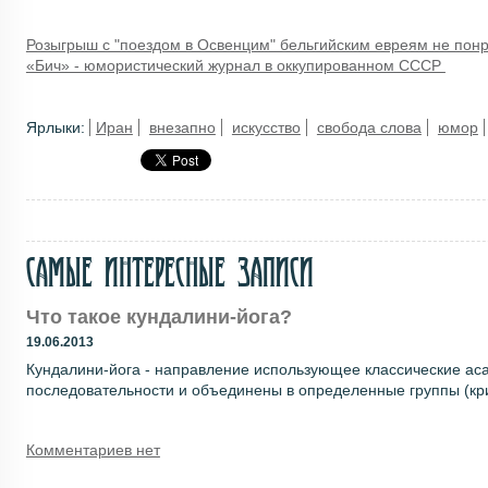
Розыгрыш с "поездом в Освенцим" бельгийским евреям не пон
«Бич» - юмористический журнал в оккупированном СССР
Ярлыки:
Иран
внезапно
искусство
свобода слова
юмор
Самые интересные записи
Что такое кундалини-йога?
19.06.2013
Кундалини-йога - направление использующее классические аса
последовательности и объединены в определенные группы (крии
Комментариев нет