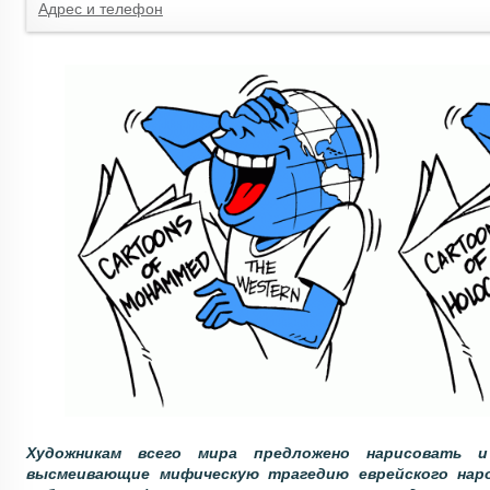
Адрес и телефон
Художникам всего мира предложено нарисовать и
высмеивающие мифическую трагедию еврейского наро