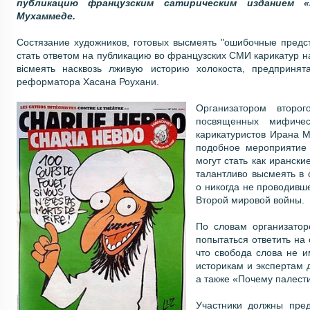
публикацию французским сатирическим изданием 
Мухаммеде.
Состязание художников, готовых высмеять "ошибочные предс
стать ответом на публикацию во французских СМИ карикатур 
вісмеять насквозь лживую историю холокоста, предпринят
реформатора Хасана Роухани.
Организатором второг
посвященных мифичес
карикатуристов Ирана 
подобное мероприятие 
могут стать как ирански
талантливо высмеять в
о никогда не проводивш
Второй мировой войны.
По словам организатор
попытаться ответить на
что свобода слова не и
историкам и экспертам
а также «Почему палест
Участники должны пред