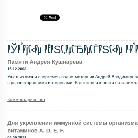
РЎР°РјС‹Рµ РёРЅС‚РµСЂРµСЃРЅС‹Рµ Р·Р°Р
Памяти Андрея Кушнарева
15.12.2008
Ушел из жизни спортсмен-водно-моторник Андрей Владимирови
с разносторонними интересами. В детстве и юности он занимал
Комментариев нет
Для укрепления иммунной системы организма
витаминов A, D, E, F.
02.09.2013