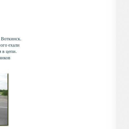
а Воткинск.
ного ехали
 в цепи.
чиков