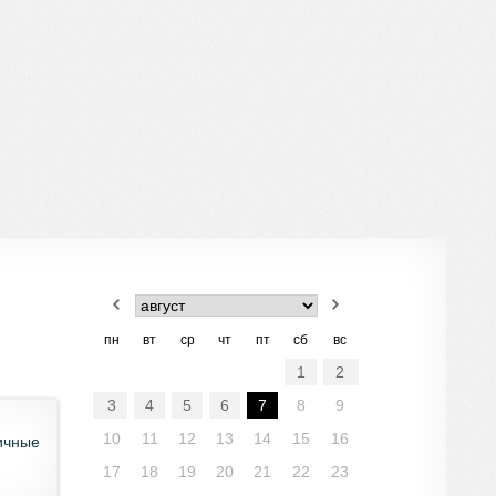
пн
вт
ср
чт
пт
сб
вс
1
2
3
4
5
6
7
8
9
10
11
12
13
14
15
16
ичные
17
18
19
20
21
22
23