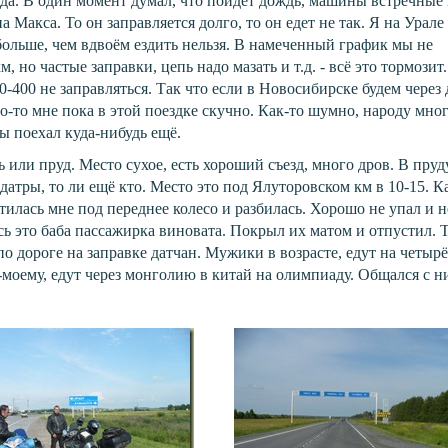
ода. В один момент думал, что пойдёт дождь, машины встречные
 Макса. То он заправляется долго, то он едет не так. Я на Урале
 больше, чем вдвоём ездить нельзя. В намеченный график мы не
, но частые заправки, цепь надо мазать и т.д. - всё это тормозит
0-400 не заправляться. Так что если в Новосибирске будем через 
о-то мне пока в этой поездке скучно. Как-то шумно, народу мног
ы поехал куда-нибудь ещё.
ь или пруд. Место сухое, есть хороший съезд, много дров. В пруд
атры, то ли ещё кто. Место это под Ялуторовском км в 10-15. К
илась мне под переднее колесо и разбилась. Хорошо не упал и н
ь это баба пассажирка виновата. Покрыл их матом и отпустил. 
о дороге на заправке датчан. Мужики в возрасте, едут на четыр
-моему, едут через монголию в китай на олимпиаду. Общался с 