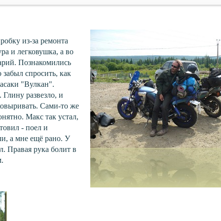
робку из-за ремонта
ра и легковушка, а во
варий. Познакомились
 забыл спросить, как
васаки "Вулкан".
 Глину развезло, и
ковыривать. Сами-то же
онятно. Макс так устал,
товил - поел и
и, а мне ещё рано. У
л. Правая рука болит в
м.