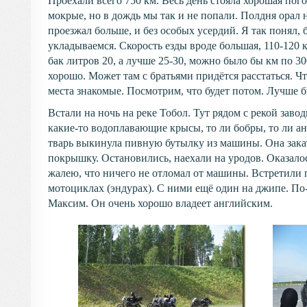
Проехали всего 750 км. Весь день стояла хорошая пог
мокрые, но в дождь мы так и не попали. Полдня орал на
проезжал больше, и без особых усердий. Я так понял,
укладываемся. Скорость езды вроде большая, 110-120 км
бак литров 20, а лучше 25-30, можно было бы км по 30
хорошо. Может там с братьями придётся расстаться. Чт
места знакомые. Посмотрим, что будет потом. Лучше б
Встали на ночь на реке Тобол. Тут рядом с рекой завод
какие-то водоплавающие крысы, то ли бобры, то ли анд
тварь выкинула пивную бутылку из машины. Она закат
покрышку. Остановились, наехали на уродов. Оказалос
жалею, что ничего не отломал от машины. Встретили п
мотоциклах (эндурах). С ними ещё один на джипе. По
Максим. Он очень хорошо владеет английским.