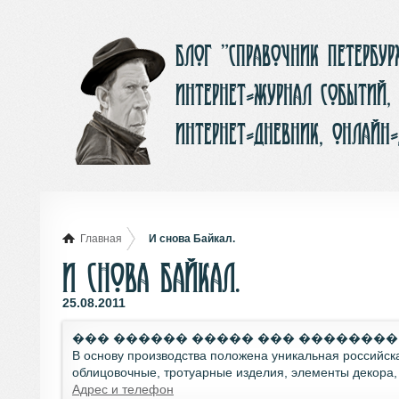
Блог ”Справочник Петербу
интернет-журнал событий,
интернет-дневник, онлайн
Главная
И снова Байкал.
И снова Байкал.
25.08.2011
��� ������ ����� ��� �������
В основу производства положена уникальная российск
облицовочные, тротуарные изделия, элементы декора,
Адрес и телефон