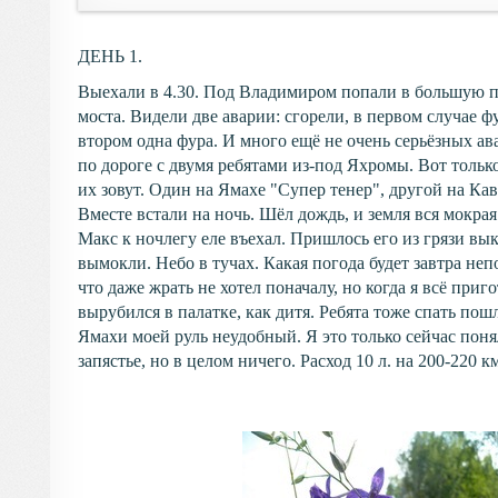
ДЕНЬ 1.
Выехали в 4.30. Под Владимиром попали в большую п
моста. Видели две аварии: сгорели, в первом случае фу
втором одна фура. И много ещё не очень серьёзных а
по дороге с двумя ребятами из-под Яхромы. Вот только
их зовут. Один на Ямахе "Супер тенер", другой на Ка
Вместе встали на ночь. Шёл дождь, и земля вся мокрая.
Макс к ночлегу еле въехал. Пришлось его из грязи вы
вымокли. Небо в тучах. Какая погода будет завтра неп
что даже жрать не хотел поначалу, но когда я всё приго
вырубился в палатке, как дитя. Ребята тоже спать пошл
Ямахи моей руль неудобный. Я это только сейчас поня
запястье, но в целом ничего. Расход 10 л. на 200-220 к