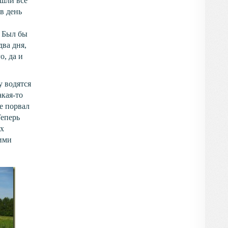
 шли все
 в день
. Был бы
два дня,
о, да и
у водятся
акая-то
е порвал
Теперь
ёх
ними