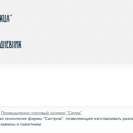
ржца”
-дневник
�
Промышленно-торговый холдинг "Сигма"
ая технология фирмы "Систром", позволяющия изготавливать разл
 камины и памятники.